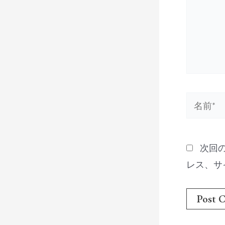
力…
名
前
*
次回
レス、サ