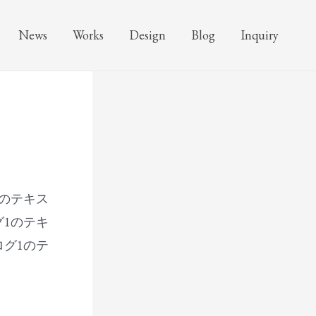
News
Works
Design
Blog
Inquiry
1のテキス
グ1のテキ
ログ1のテ