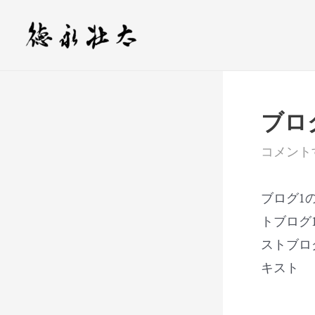
内
投
容
稿
を
ナ
ス
ビ
キ
ゲ
ブロ
ッ
ー
プ
シ
コメント
ョ
ン
ブログ1
トブログ
ストブロ
キスト