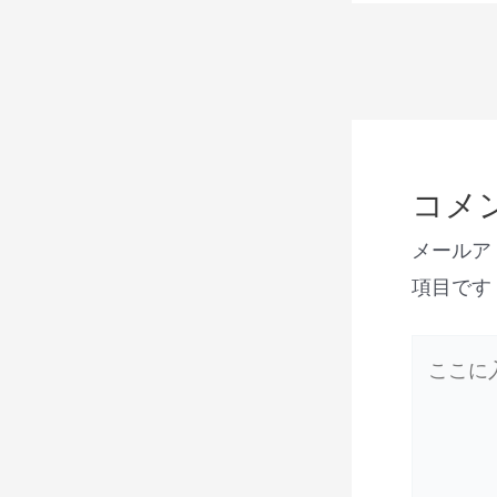
コメ
メールア
項目です
こ
こ
に
入